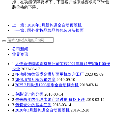
虑，在功能保障要求下，下游客户越来越要求每平米包
装价格的下降。
上一篇
: 2020年3月新购进全自动覆膜机
下一篇
: 国外化妆品给品牌包装改头换面
公司新闻
业界资讯
1
大连新维特印刷有限公司荣获2021年度辽宁印刷100强
企业
2022-05-17
2
多功能海德堡烫金模切两用机落户工厂
2023-05-09
3
如何增加瓦楞纸箱强度
2019-09-10
4
2025.2月购进1200德刚全自动糊盒机
2018-03-14
1
包装设计的分类
2018-03-14
2
未来两年内全球木浆产能过剩 价格下跌
2018-03-14
3
包装设计的基本任务
2018-03-14
4
2020年3月新购进全自动覆膜机
2019-12-28